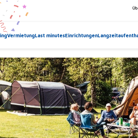
Üb
ing
Vermietung
Last minutes
Einrichtungen
Langzeitaufentha