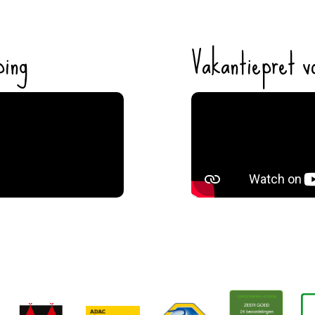
ping
Vakantiepret vo